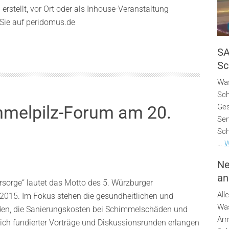
rstellt, vor Ort oder als Inhouse-Veranstaltung
n Sie auf peridomus.de
SA
Sc
Was
Sch
mmelpilz-Forum am 20.
Ges
Sen
Sch
…
W
Ne
an
rsorge“ lautet das Motto des 5. Würzburger
All
015. Im Fokus stehen die gesundheitlichen und
Was
den, die Sanierungskosten bei Schimmelschäden und
Arm
ich fundierter Vorträge und Diskussionsrunden erlangen