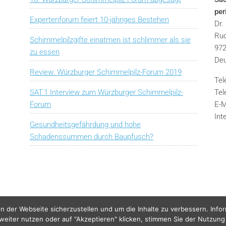
pe
Expertenforum feiert 10-jähriges Bestehen
Dr.
Rud
Schimmelpilzgifte einatmen ist schlimmer als sie
972
zu essen
Deu
Review: Würzburger Schimmelpilz-Forum 2019
Tel
SAT.1 Interview zum Würzburger Schimmelpilz-
Tel
Forum
E-M
Int
Gesundheitsgefährdung und hohe
Schadenssummen durch Baupfusch?
n der Webseite sicherzustellen und um die Inhalte zu verbessern. Info
 weiter nutzen oder auf "Akzeptieren" klicken, stimmen Sie der Nutzung