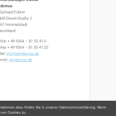
ridomus
 Gerhard Führer
olf-Diesel-Straße 2
67 Himmelstadt
tschland
efon + 49 9364 – 81 55 41-0
efax + 49 9364 – 81 55 41-20
ail:
info@peridomus.de
ernet:
peridomus.de
rmationen dazu finden Sie in unserer Datenschutzerklärung. Wenn
 von Cookies zu.