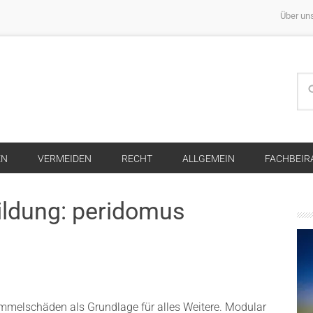
Über un
EN
VERMEIDEN
RECHT
ALLGEMEIN
FACHBEIR
ildung: peridomus
melschäden als Grundlage für alles Weitere. Modular