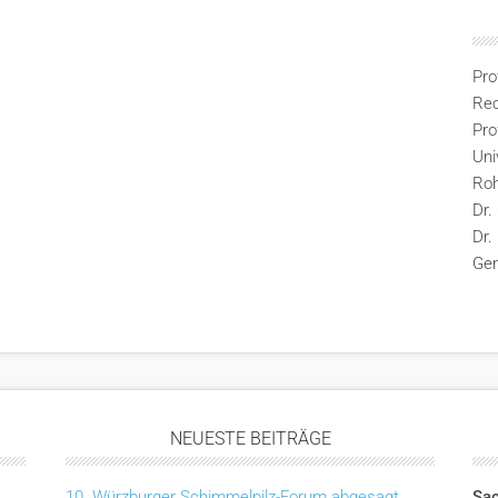
Pro
Rec
Pro
Uni
Ro
Dr.
Dr.
Ge
NEUESTE BEITRÄGE
10. Würzburger Schimmelpilz-Forum abgesagt
Sac