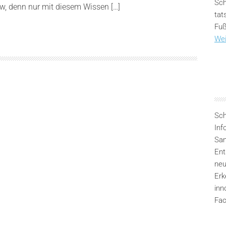
Sch
, denn nur mit diesem Wissen […]
tat
Fuß
Wei
Sch
Inf
San
Ent
neu
Erk
inn
Fac