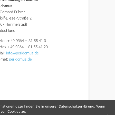
ridomus
 Gerhard Führer
olf-Diesel-Straße 2
67 Himmelstadt
tschland
efon + 49 9364 – 81 55 41-0
efax + 49 9364 – 81 55 41-20
ail:
info@peridomus.de
ernet:
peridomus.de
rmationen dazu finden Sie in unserer Datenschutzerklärung. Wenn
 von Cookies zu.