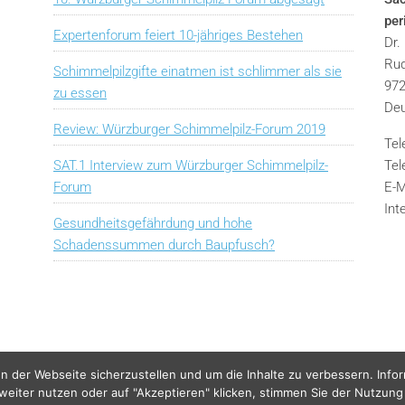
pe
Expertenforum feiert 10-jähriges Bestehen
Dr.
Rud
Schimmelpilzgifte einatmen ist schlimmer als sie
972
zu essen
Deu
Review: Würzburger Schimmelpilz-Forum 2019
Tel
SAT.1 Interview zum Würzburger Schimmelpilz-
Tel
Forum
E-M
Int
Gesundheitsgefährdung und hohe
Schadenssummen durch Baupfusch?
n der Webseite sicherzustellen und um die Inhalte zu verbessern. Info
 weiter nutzen oder auf "Akzeptieren" klicken, stimmen Sie der Nutzung