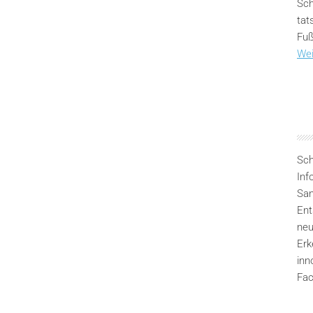
Sch
tat
Fuß
Wei
Sch
Inf
San
Ent
neu
Erk
inn
Fac