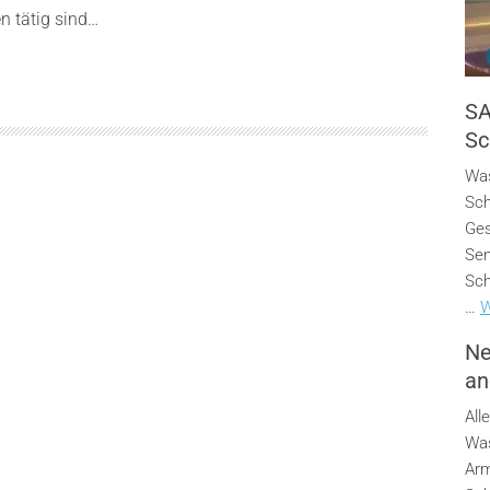
en tätig sind…
SA
Sc
Was
Sch
Ges
Sen
Sch
…
W
Ne
an
All
Was
Arm