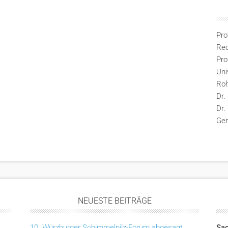
Pro
Rec
Pro
Uni
Ro
Dr.
Dr.
Ge
NEUESTE BEITRÄGE
10. Würzburger Schimmelpilz-Forum abgesagt
Sac