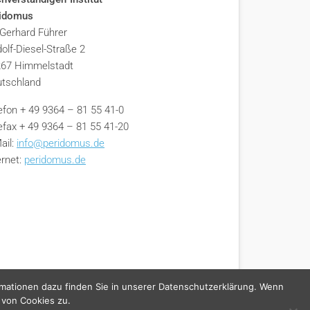
ridomus
 Gerhard Führer
olf-Diesel-Straße 2
67 Himmelstadt
tschland
efon + 49 9364 – 81 55 41-0
efax + 49 9364 – 81 55 41-20
ail:
info@peridomus.de
ernet:
peridomus.de
rmationen dazu finden Sie in unserer Datenschutzerklärung. Wenn
 von Cookies zu.