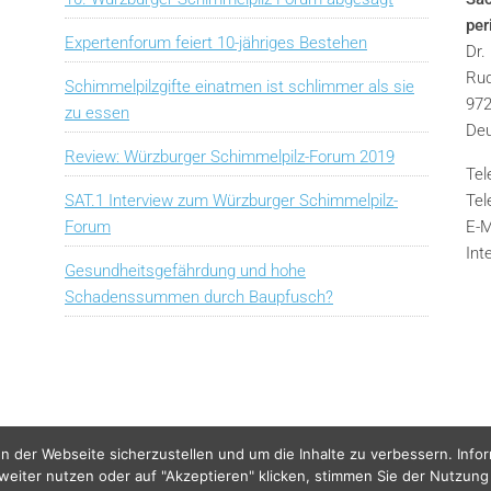
pe
Expertenforum feiert 10-jähriges Bestehen
Dr.
Rud
Schimmelpilzgifte einatmen ist schlimmer als sie
972
zu essen
Deu
Review: Würzburger Schimmelpilz-Forum 2019
Tel
SAT.1 Interview zum Würzburger Schimmelpilz-
Tel
Forum
E-M
Int
Gesundheitsgefährdung und hohe
Schadenssummen durch Baupfusch?
n der Webseite sicherzustellen und um die Inhalte zu verbessern. Info
 weiter nutzen oder auf "Akzeptieren" klicken, stimmen Sie der Nutzung