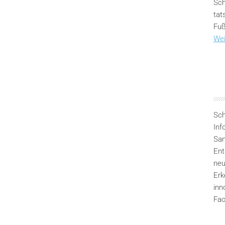
Sch
tat
Fuß
Wei
Sch
Inf
San
Ent
neu
Erk
inn
Fac