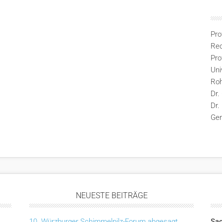
Pro
Rec
Pro
Uni
Ro
Dr.
Dr.
Ge
NEUESTE BEITRÄGE
10. Würzburger Schimmelpilz-Forum abgesagt
Sac