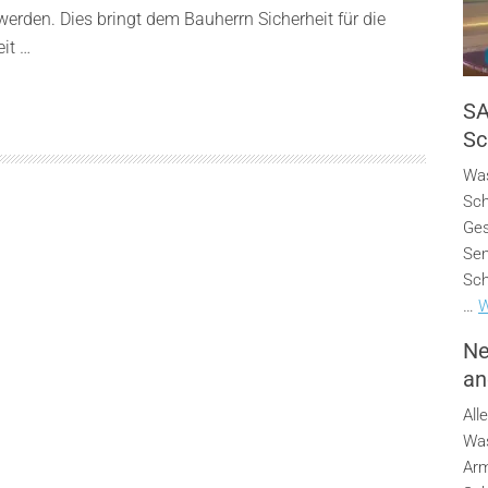
werden. Dies bringt dem Bauherrn Sicherheit für die
it …
SA
Sc
Was
Sch
Ges
Sen
Sch
…
W
Ne
an
All
Was
Arm