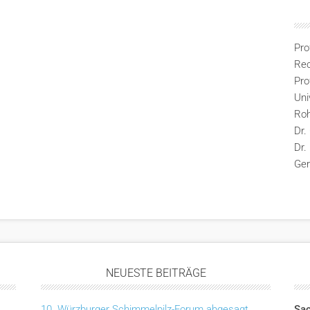
Pro
Rec
Pro
Uni
Ro
Dr.
Dr.
Ge
NEUESTE BEITRÄGE
10. Würzburger Schimmelpilz-Forum abgesagt
Sac