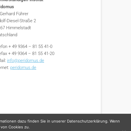
ridomus
 Gerhard Führer
olf-Diesel-Straße 2
67 Himmelstadt
tschland
efon + 49 9364 – 81 55 41-0
efax + 49 9364 – 81 55 41-20
ail:
info@peridomus.de
ernet:
peridomus.de
rmationen dazu finden Sie in unserer Datenschutzerklärung. Wenn
 von Cookies zu.