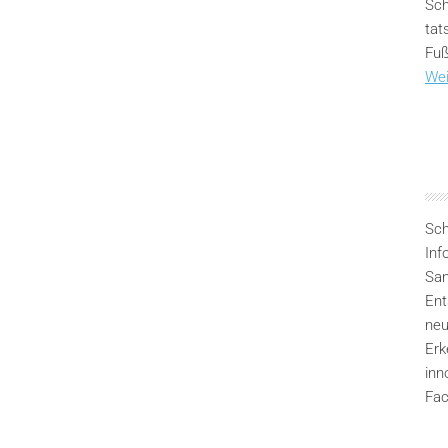
Sch
tat
Fuß
Wei
Sch
Inf
San
Ent
neu
Erk
inn
Fac