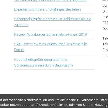
pe
Expertenforum feiert 10-jähriges Bestehen
Dr.
Rud
Schimmelpilzgifte einatmen ist schlimmer als sie
972
zu essen
Deu
Review: Würzburger Schimmelpilz-Forum 2019
Tel
SAT.1 Interview zum Würzburger Schimmelpilz-
Tel
Forum
E-M
Int
Gesundheitsgefährdung und hohe
Schadenssummen durch Baupfusch?
n der Webseite sicherzustellen und um die Inhalte zu verbessern. Info
 weiter nutzen oder auf "Akzeptieren" klicken, stimmen Sie der Nutzung