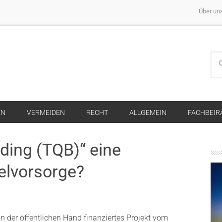
Über un
EN
VERMEIDEN
RECHT
ALLGEMEIN
FACHBEIR
ilding (TQB)“ eine
melvorsorge?
 der öffentlichen Hand finanziertes Projekt vom