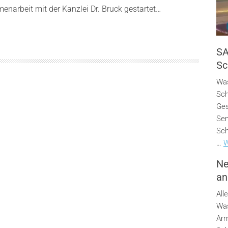
enarbeit mit der Kanzlei Dr. Bruck gestartet…
SA
Sc
Was
Sch
Ges
Sen
Sch
…
W
Ne
an
All
Was
Arm