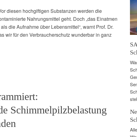
Vor diesen hochgiftigen Substanzen werden die
ntaminierte Nahrungsmittel geht. Doch „das Einatmen
 als die Aufnahme über Lebensmittel“, warnt Prof. Dr.
was wir für den Verbraucherschutz wunderbar in ganz
SA
Sc
Was
Sch
Ges
Sen
Sch
rammiert:
ste
de Schimmelpilzbelastung
Ne
Sc
aden
All
Was