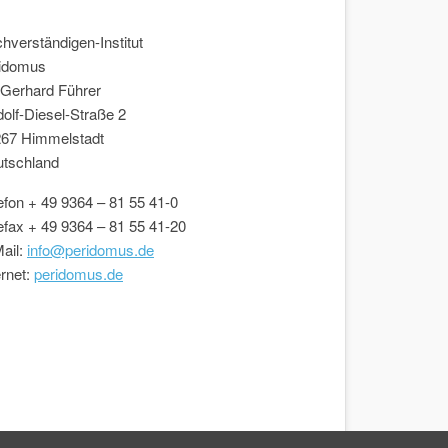
hverständigen-Institut
idomus
 Gerhard Führer
olf-Diesel-Straße 2
67 Himmelstadt
tschland
efon + 49 9364 – 81 55 41-0
efax + 49 9364 – 81 55 41-20
ail:
info@peridomus.de
ernet:
peridomus.de