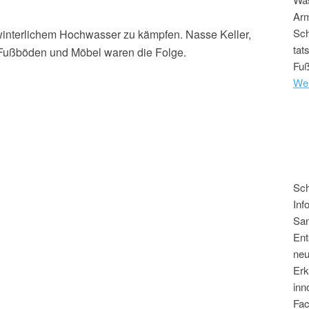
Arm
Sch
winterlichem Hochwasser zu kämpfen. Nasse Keller,
tat
Fußböden und Möbel waren die Folge.
Fuß
Wei
Sch
Inf
San
Ent
neu
Erk
inn
Fa