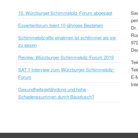
10. Würzburger Schimmelpilz-Forum abgesagt
Sac
per
Expertenforum feiert 10-jähriges Bestehen
Dr.
Rud
Schimmelpilzgifte einatmen ist schlimmer als sie
972
zu essen
Deu
Review: Würzburger Schimmelpilz-Forum 2019
Tel
SAT.1 Interview zum Würzburger Schimmelpilz-
Tel
Forum
E-M
Int
Gesundheitsgefährdung und hohe
Schadenssummen durch Baupfusch?