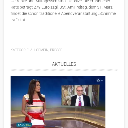
Getränke und Mittagessen sind inklusive. Die Frühbucher-
Rate beträgt 279 Euro zzgl. USt. Am Freitag, dem 31. März
findet die schon traditionelle Abendveranstaltung „Schimmel
live“ statt.
KATEGORIE:
ALLGEMEIN
,
PRESSE
AKTUELLES