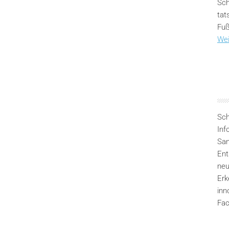
Sch
tat
Fuß
Wei
Sch
Inf
San
Ent
neu
Erk
inn
Fac