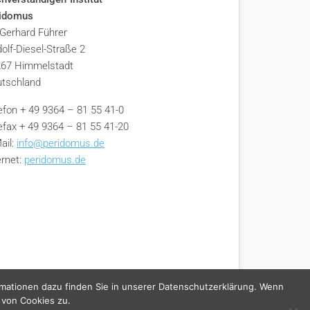
ridomus
 Gerhard Führer
olf-Diesel-Straße 2
67 Himmelstadt
tschland
efon + 49 9364 – 81 55 41-0
efax + 49 9364 – 81 55 41-20
ail:
info@peridomus.de
ernet:
peridomus.de
rmationen dazu finden Sie in unserer Datenschutzerklärung. Wenn
 von Cookies zu.