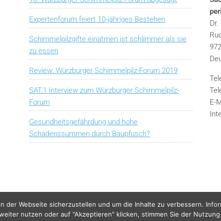
pe
Expertenforum feiert 10-jähriges Bestehen
Dr.
Rud
Schimmelpilzgifte einatmen ist schlimmer als sie
972
zu essen
Deu
Review: Würzburger Schimmelpilz-Forum 2019
Tel
SAT.1 Interview zum Würzburger Schimmelpilz-
Tel
Forum
E-M
Int
Gesundheitsgefährdung und hohe
Schadenssummen durch Baupfusch?
n der Webseite sicherzustellen und um die Inhalte zu verbessern. Info
 weiter nutzen oder auf "Akzeptieren" klicken, stimmen Sie der Nutzung