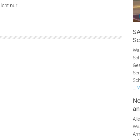
icht nur …
SA
Sc
Was
Sch
Ges
Sen
Sch
…
W
Ne
an
All
Was
Arm