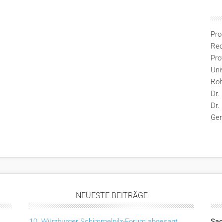
Pro
Rec
Pro
Uni
Ro
Dr.
Dr.
Ge
NEUESTE BEITRÄGE
10. Würzburger Schimmelpilz-Forum abgesagt
Sac