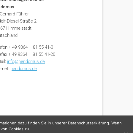
ridomus
 Gerhard Führer
olf-Diesel-Straße 2
67 Himmelstadt
tschland
efon + 49 9364 – 81 55 41-0
efax + 49 9364 – 81 55 41-20
ail:
info@peridomus.de
ernet:
peridomus.de
rmationen dazu finden Sie in unserer Datenschutzerklärung. Wenn
 von Cookies zu.