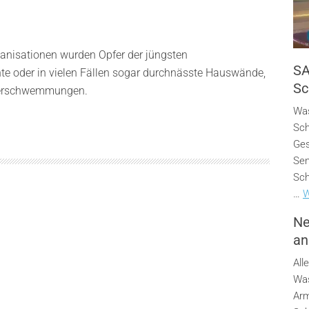
anisationen wurden Opfer der jüngsten
SA
te oder in vielen Fällen sogar durchnässte Hauswände,
Sc
Überschwemmungen.
Was
Sch
Ges
Sen
Sch
…
W
Ne
an
All
Was
Arm