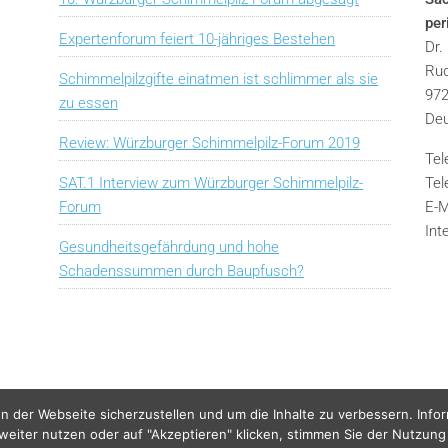
pe
Expertenforum feiert 10-jähriges Bestehen
Dr.
Rud
Schimmelpilzgifte einatmen ist schlimmer als sie
972
zu essen
Deu
Review: Würzburger Schimmelpilz-Forum 2019
Tel
SAT.1 Interview zum Würzburger Schimmelpilz-
Tel
Forum
E-M
Int
Gesundheitsgefährdung und hohe
Schadenssummen durch Baupfusch?
n der Webseite sicherzustellen und um die Inhalte zu verbessern. Info
 weiter nutzen oder auf "Akzeptieren" klicken, stimmen Sie der Nutzung