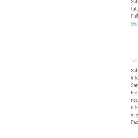
Sch
tat
Fuß
Wei
Sch
Inf
San
Ent
neu
Erk
inn
Fac