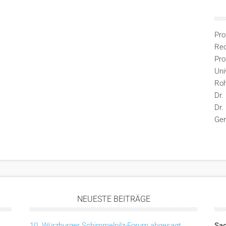
Pro
Rec
Pro
Uni
Ro
Dr.
Dr.
Ge
NEUESTE BEITRÄGE
10. Würzburger Schimmelpilz-Forum abgesagt
Sac