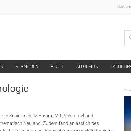
Über un
EN
VERMEIDEN
RECHT
ALLGEMEIN
FACHBEIR
ologie
rger Schimmelpilz-Forum. Mit „Schimmel und
 thematisch Neuland. Zudem fand anlässlich des
-Instituts peridomus das Fachforum in verkürzter Form