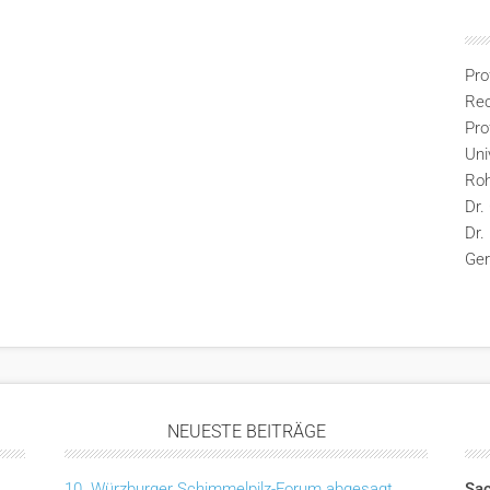
Pro
Rec
Pro
Uni
Ro
Dr.
Dr.
Ge
NEUESTE BEITRÄGE
10. Würzburger Schimmelpilz-Forum abgesagt
Sac