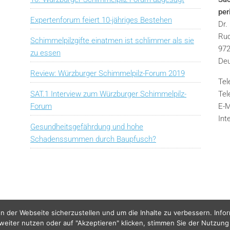
pe
Expertenforum feiert 10-jähriges Bestehen
Dr.
Rud
Schimmelpilzgifte einatmen ist schlimmer als sie
972
zu essen
Deu
Review: Würzburger Schimmelpilz-Forum 2019
Tel
SAT.1 Interview zum Würzburger Schimmelpilz-
Tel
Forum
E-M
Int
Gesundheitsgefährdung und hohe
Schadenssummen durch Baupfusch?
n der Webseite sicherzustellen und um die Inhalte zu verbessern. Info
 weiter nutzen oder auf "Akzeptieren" klicken, stimmen Sie der Nutzung