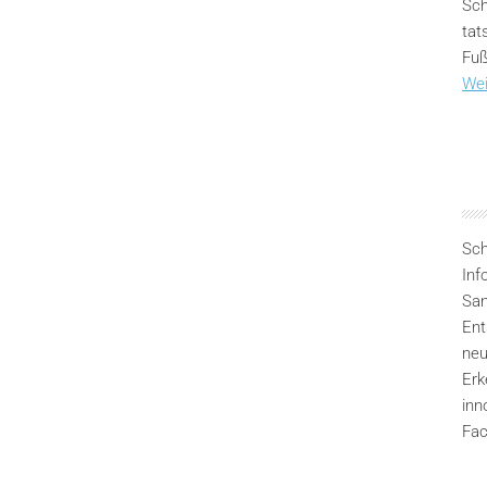
Sch
tat
Fuß
Wei
Sch
Inf
San
Ent
neu
Erk
inn
Fac