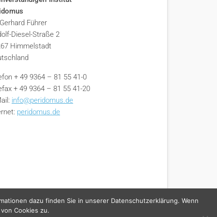
ridomus
 Gerhard Führer
olf-Diesel-Straße 2
67 Himmelstadt
tschland
efon + 49 9364 – 81 55 41-0
efax + 49 9364 – 81 55 41-20
ail:
info@peridomus.de
ernet:
peridomus.de
rmationen dazu finden Sie in unserer Datenschutzerklärung. Wenn
 von Cookies zu.