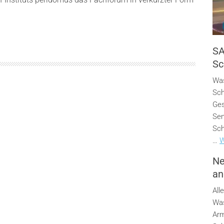
SA
Sc
Was
Sch
Ges
Sen
Sch
…
W
Ne
an
All
Was
Arm