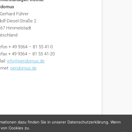
ridomus
 Gerhard Führer
olf-Diesel-Straße 2
67 Himmelstadt
tschland
efon + 49 9364 – 81 55 41-0
efax + 49 9364 – 81 55 41-20
ail:
info@peridomus.de
ernet:
peridomus.de
rmationen dazu finden Sie in unserer Datenschutzerklärung. Wenn
 von Cookies zu.