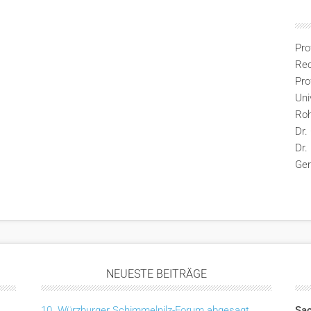
Pro
Rec
Pro
Uni
Ro
Dr.
Dr.
Ge
NEUESTE BEITRÄGE
10. Würzburger Schimmelpilz-Forum abgesagt
Sac