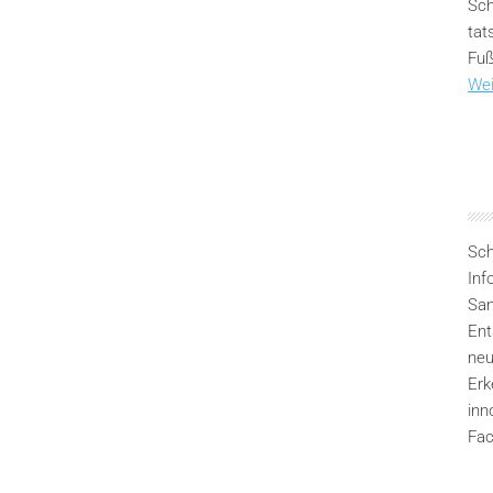
Sch
tat
Fuß
Wei
Sch
Inf
San
Ent
neu
Erk
inn
Fac