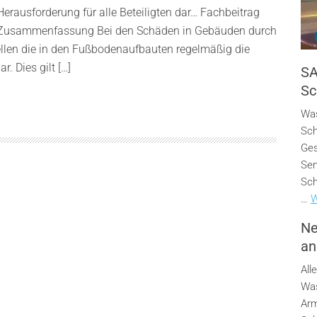
rausforderung für alle Beteiligten dar… Fachbeitrag
 Zusammenfassung Bei den Schäden in Gebäuden durch
ellen die in den Fußbodenaufbauten regelmäßig die
r. Dies gilt […]
SA
Sc
Was
Sch
Ges
Sen
Sch
…
W
Ne
an
All
Was
Arm