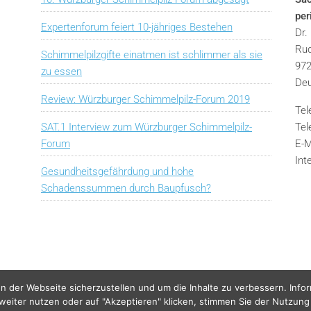
pe
Expertenforum feiert 10-jähriges Bestehen
Dr.
Rud
Schimmelpilzgifte einatmen ist schlimmer als sie
972
zu essen
Deu
Review: Würzburger Schimmelpilz-Forum 2019
Tel
SAT.1 Interview zum Würzburger Schimmelpilz-
Tel
Forum
E-M
Int
Gesundheitsgefährdung und hohe
Schadenssummen durch Baupfusch?
n der Webseite sicherzustellen und um die Inhalte zu verbessern. Info
 weiter nutzen oder auf "Akzeptieren" klicken, stimmen Sie der Nutzung